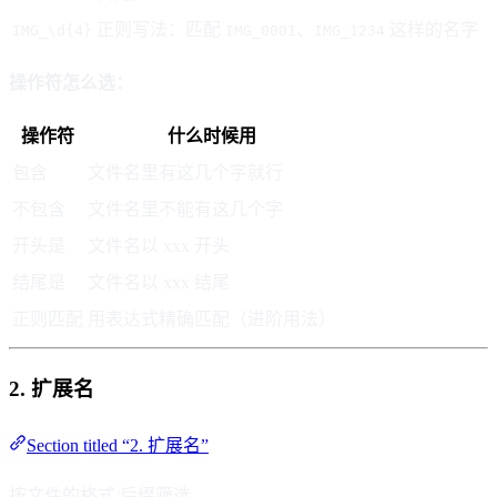
正则写法：匹配
、
这样的名字
IMG_\d{4}
IMG_0001
IMG_1234
操作符怎么选：
操作符
什么时候用
包含
文件名里有这几个字就行
不包含
文件名里不能有这几个字
开头是
文件名以 xxx 开头
结尾是
文件名以 xxx 结尾
正则匹配
用表达式精确匹配（进阶用法）
2. 扩展名
Section titled “2. 扩展名”
按文件的格式/后缀筛选。