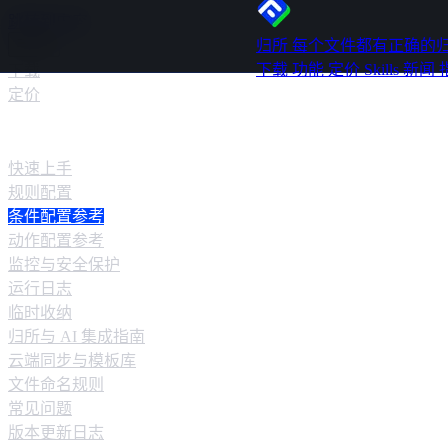
跳转到内容
归所
每个文件都有正确的
下载
功能
定价
Skills
新闻
下载
定价
快速指南
快速上手
规则配置
条件配置参考
动作配置参考
监控与安全保护
运行日志
临时收纳
归所与 AI 集成指南
云端同步与模板库
文件命名规则
常见问题
版本更新日志