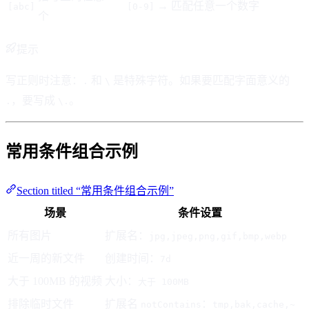
→ 匹配任意一个数字
[abc]
[0-9]
个
提示
写正则时注意：
和
是特殊字符。如果要匹配字面意义的
.
\
，要写成
。
.
\.
常用条件组合示例
Section titled “常用条件组合示例”
场景
条件设置
所有图片
扩展名：
jpg,jpeg,png,gif,bmp,webp
近一周的新文件
创建时间：
7d
大于 100MB 的视频
大小：
大于 100MB
排除临时文件
扩展名
：
notContains
tmp,bak,cache,~