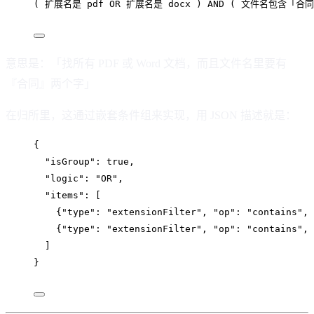
( 扩展名是 pdf OR 扩展名是 docx ) AND ( 文件名包含「合同
意思是：「找所有 PDF 或 Word 文档，而且文件名里要有
『合同』两个字」
在归所里，这通过嵌套条件组来实现，用 JSON 描述就是：
{
"isGroup"
: 
true
,
"logic"
: 
"
OR
"
,
"items"
: [
{
"type"
: 
"
extensionFilter
"
, 
"op"
: 
"
contains
"
, 
{
"type"
: 
"
extensionFilter
"
, 
"op"
: 
"
contains
"
, 
]
}