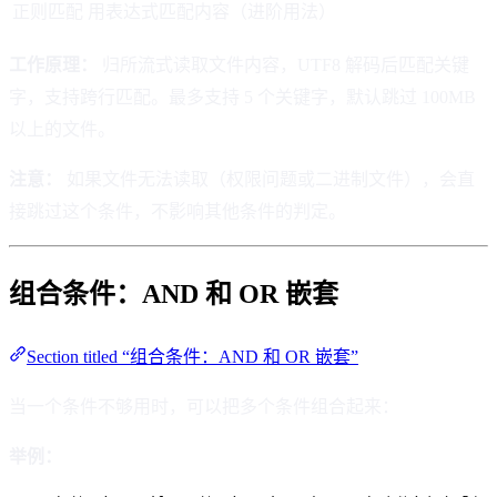
正则匹配
用表达式匹配内容（进阶用法）
工作原理：
归所流式读取文件内容，UTF8 解码后匹配关键
字，支持跨行匹配。最多支持 5 个关键字，默认跳过 100MB
以上的文件。
注意：
如果文件无法读取（权限问题或二进制文件），会直
接跳过这个条件，不影响其他条件的判定。
组合条件：AND 和 OR 嵌套
Section titled “组合条件：AND 和 OR 嵌套”
当一个条件不够用时，可以把多个条件组合起来：
举例：