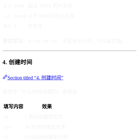
超过 10MB 的大文件
大于 10MB
小于 100KB 的小文件
小于 100KB
空文件
等于 0
单位写法：
/
/
/
，不区分大小写，可以有空格。
B
KB
MB
GB
4. 创建时间
Section titled “4. 创建时间”
按文件「什么时候创建的」来筛选。
填写内容
效果
7 天内创建的文件
7d
30 天内创建的文件
30d
1 小时内创建的文件
1h