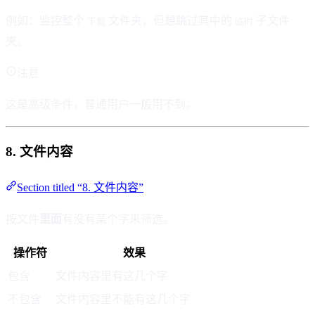
例如：监控整个
文件夹，但想跳过其中的
子文件
下载
临时
夹。
注意
这是高级条件，普通用户一般用不到。
8. 文件内容
Section titled “8. 文件内容”
按文件
里面
有没有某个字来筛选。
操作符
效果
包含
文件内容里有这几个字
不包含
文件内容里不能有这几个字