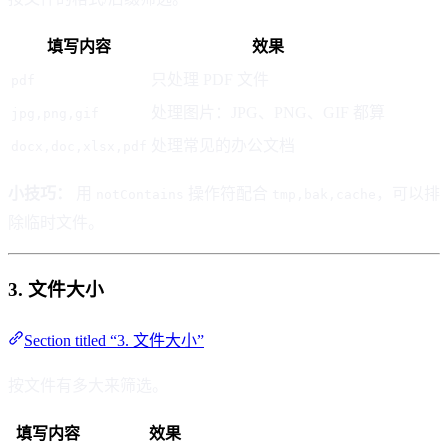
填写内容
效果
只处理 PDF 文件
pdf
处理图片：JPG、PNG、GIF 都算
jpg,png,gif
处理常见的办公文档
docx,doc,xlsx,pdf
小技巧：
用
操作符配合
，可以排
notContains
tmp,bak,cache
除临时文件。
3. 文件大小
Section titled “3. 文件大小”
按文件有多大来筛选。
填写内容
效果