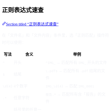
正则表达式速查
Section titled “正则表达式速查”
在「文件名」和「文件内容」条件里，选「正则匹配」操作符
时可以使用：
写法
含义
举例
开头
→ 匹配所有
开头的文件
^
^IMG_
IMG_
→ 匹配所有
结尾的文
\.pdf$
.pdf
结尾
$
件
4个数字
→ 匹配
\d{4}
IMG_\d{4}
IMG_0001
→ 匹配所有含「报告」的文
报告.*
任意字符
.*
件
括号里的任意一