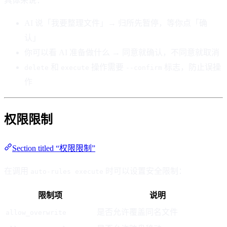
具体来说：
AI 说「我要整理文件」→ 归所先暂停，等你点「确
认」
你可以看 AI 准备做什么 → 同意就确认，不同意就取消
和
操作需要
标志，防止误操
delete
execute
--confirm
作
权限限制
Section titled “权限限制”
在调用
时可以设置安全限制：
auto-rules execute
限制项
说明
是否允许覆盖同名文件
allow_overwrite