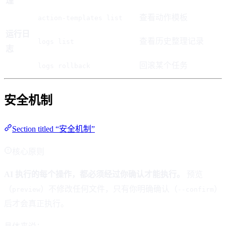
理
查看动作模板
action-templates list
运行日
查看历史整理记录
logs list
志
回滚某个任务
logs rollback
安全机制
Section titled “安全机制”
核心原则
AI 执行的每个操作，都必须经过你确认才能执行。
预览
（
）不修改任何文件，只有你明确确认（
）
preview
--confirm
后才会真正执行。