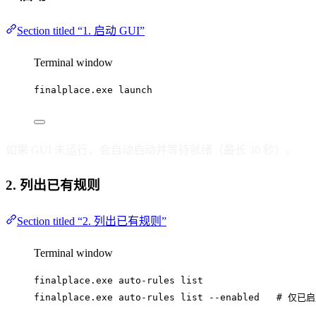
Section titled “1. 启动 GUI”
Terminal window
finalplace.exe
launch
如果 GUI 未运行，会自动启动并等待就绪（最长 30 秒）。
2. 列出已有规则
Section titled “2. 列出已有规则”
Terminal window
finalplace.exe
auto-rules
list
finalplace.exe
auto-rules
list
--enabled
# 仅已