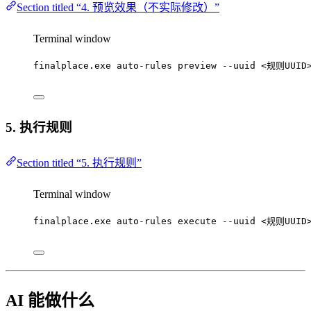
Section titled “4. 预览效果（不实际修改）”
Terminal window
finalplace.exe
auto-rules
preview
--uuid
<规则UUID
5. 执行规则
Section titled “5. 执行规则”
Terminal window
finalplace.exe
auto-rules
execute
--uuid
<规则UUID
AI 能做什么