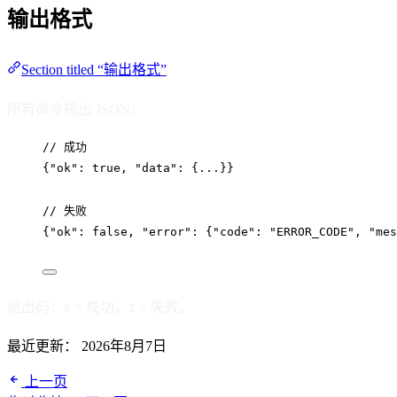
输出格式
Section titled “输出格式”
所有命令输出 JSON：
// 成功
{
"ok"
: 
true
, 
"data"
: {
...
}}
// 失败
{
"ok"
: 
false
, 
"error"
: {
"code"
: 
"
ERROR_CODE
"
, 
"mes
退出码：
= 成功，
= 失败。
0
1
最近更新：
2026年8月7日
上一页