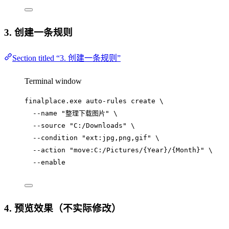
3. 创建一条规则
Section titled “3. 创建一条规则”
Terminal window
finalplace.exe
auto-rules
create
\
--name
"
整理下载图片
"
\
--source
"
C:/Downloads
"
\
--condition
"
ext:jpg,png,gif
"
\
--action
"
move:C:/Pictures/{Year}/{Month}
"
\
--enable
4. 预览效果（不实际修改）