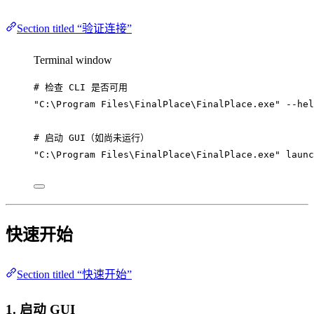
Section titled “验证连接”
Terminal window
# 检查 CLI 是否可用
"C:\Program Files\FinalPlace\FinalPlace.exe"
--hel
# 启动 GUI（如尚未运行）
"C:\Program Files\FinalPlace\FinalPlace.exe"
launc
快速开始
Section titled “快速开始”
1. 启动 GUI