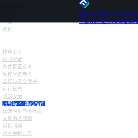
跳转到内容
归所
每个文件都有正确的
下载
功能
定价
Skills
新闻
下载
定价
快速指南
快速上手
规则配置
条件配置参考
动作配置参考
监控与安全保护
运行日志
临时收纳
归所与 AI 集成指南
云端同步与模板库
文件命名规则
常见问题
版本更新日志