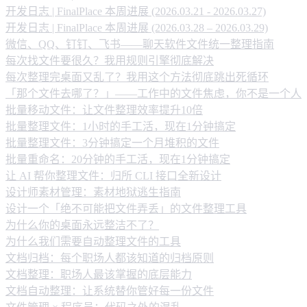
开发日志 | FinalPlace 本周进展 (2026.03.21 - 2026.03.27)
开发日志 | FinalPlace 本周进展 (2026.03.28 – 2026.03.29)
微信、QQ、钉钉、飞书——聊天软件文件统一整理指南
每次找文件要很久？我用规则引擎彻底解决
每次整理完桌面又乱了？我用这个方法彻底跳出死循环
「那个文件去哪了？」——工作中的文件焦虑，你不是一个人
批量移动文件：让文件整理效率提升10倍
批量整理文件：1小时的手工活，现在1分钟搞定
批量整理文件：3分钟搞定一个月堆积的文件
批量重命名：20分钟的手工活，现在1分钟搞定
让 AI 帮你整理文件：归所 CLI 接口全新设计
设计师素材管理：素材地狱逃生指南
设计一个「绝不可能把文件弄丢」的文件整理工具
为什么你的桌面永远整洁不了？
为什么我们需要自动整理文件的工具
文档归档：每个职场人都该知道的归档原则
文档整理：职场人最该掌握的底层能力
文档自动整理：让系统替你管好每一份文件