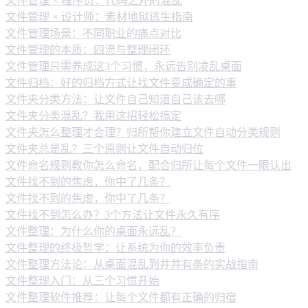
文件管理 × 程序员：代码之外的混乱
文件管理 × 设计师：素材地狱逃生指南
文件管理场景：不同职业的痛点对比
文件管理的本质：四流与整理闭环
文件管理只需养成这3个习惯，永远告别凌乱桌面
文件归档：好的归档方式让找文件变成确定的事
文件夹分类方法：让文件自己知道自己该去哪
文件夹分类混乱？我用这招轻松搞定
文件夹怎么整理才合理？归所帮你建立文件自动分类规则
文件夹总是乱？三个原则让文件自动归位
文件命名规则教你怎么命名，配合归所让每个文件一眼认出
文件找不到的焦虑，你中了几条？
文件找不到的焦虑，你中了几条？
文件找不到怎么办？3个方法让文件永久有序
文件整理：为什么你的桌面永远乱？
文件整理的终极哲学：让系统为你的效率负责
文件整理方法论：从桌面混乱到井井有条的实战指南
文件整理入门：从三个习惯开始
文件整理软件推荐：让每个文件都有正确的归宿