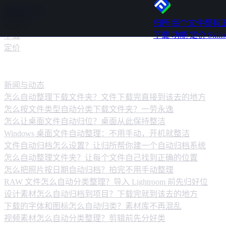
跳转到内容
归所
每个文件都有
下载
功能
定价
Skill
下载
定价
新闻动态
新闻与动态
怎么自动整理下载文件夹？文件下载完直接到该去的地方
怎么按文件类型自动分类下载文件夹？一劳永逸
怎么让桌面文件自动归位？桌面从此保持整洁
Windows 桌面文件自动整理：不用手动，开机就整洁
文件自动归档怎么设置？让归所帮你建一个自动归档系统
怎么自动整理文件夹？让每个文件自己找到正确的位置
怎么把照片按日期自动归档？拍完不用手动整理
RAW 文件怎么自动分类整理？导入 Lightroom 前先归好位
设计素材怎么自动归档到项目？下载完就到该去的地方
下载的字体和图标怎么自动归类？素材库不再混乱
视频素材怎么自动分类整理？剪辑前先分好类