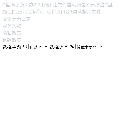
C盘满了怎么办？用归所让文件自动归位不再挤占C盘
FinalPlace 独立运行：没有 AI 也能自动整理文件
版本更新日志
服务条款
隐私政策
退款政策
选择主题
选择语言