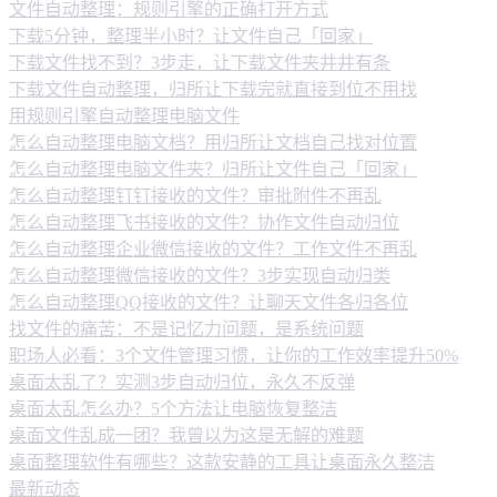
文件自动整理：规则引擎的正确打开方式
下载5分钟，整理半小时？让文件自己「回家」
下载文件找不到？3步走，让下载文件夹井井有条
下载文件自动整理，归所让下载完就直接到位不用找
用规则引擎自动整理电脑文件
怎么自动整理电脑文档？用归所让文档自己找对位置
怎么自动整理电脑文件夹？归所让文件自己「回家」
怎么自动整理钉钉接收的文件？审批附件不再乱
怎么自动整理飞书接收的文件？协作文件自动归位
怎么自动整理企业微信接收的文件？工作文件不再乱
怎么自动整理微信接收的文件？3步实现自动归类
怎么自动整理QQ接收的文件？让聊天文件各归各位
找文件的痛苦：不是记忆力问题，是系统问题
职场人必看：3个文件管理习惯，让你的工作效率提升50%
桌面太乱了？实测3步自动归位，永久不反弹
桌面太乱怎么办？5个方法让电脑恢复整洁
桌面文件乱成一团？我曾以为这是无解的难题
桌面整理软件有哪些？这款安静的工具让桌面永久整洁
最新动态