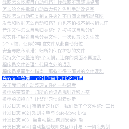
截图怎么按项目自动归档？找截图不再翻遍桌面
怎么给文件批量自动重命名？告别手动改名字
截图怎么自动归类到文件夹？不再满桌面都是截图
发票和收据怎么自动归档？再也不怕找不到报销凭证
音乐文件怎么自动归类整理？按格式自动分好
按文件扩展名自动分类文件：一次设置永久生效
3个习惯，让你的电脑文件从此自动归位
安全与隐私承诺：归所如何保护您的文件
保持文件夹整洁的5个习惯，让你的桌面不再凌乱
程序员文件管理：代码之外的混乱
程序员桌面生存指南：那些不得不面对的文件混乱
高效文件管理：5个让你事半功倍的习惯
关于我们对自动整理文件的一些思考
换电脑带着走：归所的跨设备规则迁移方案
换电脑如换血？让整理习惯跟着你走
开发日志 #01 | 事情是这样的，我们做了个文件整理工具
开发日志 #02 | 规则引擎与 Safe-Move 协议
开发日志 #03 · 当自动整理遇到安全问题
开发日志 #04 | 自动整理规则交互审计与下一阶段规划