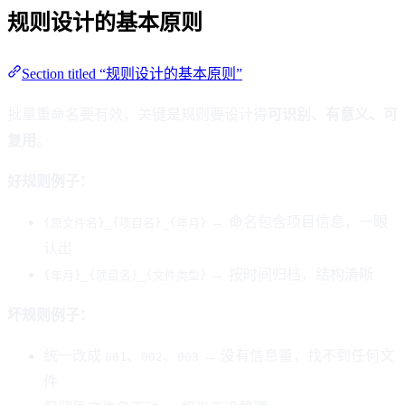
规则设计的基本原则
Section titled “规则设计的基本原则”
批量重命名要有效，关键是规则要设计得
可识别、有意义、可
复用
。
好规则例子：
→ 命名包含项目信息，一眼
{原文件名}_{项目名}_{年月}
认出
→ 按时间归档，结构清晰
{年月}_{项目名}_{文件类型}
坏规则例子：
统一改成
、
、
→ 没有信息量，找不到任何文
001
002
003
件