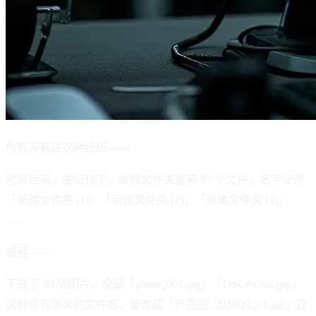
你有没有过这种经历——
项目结束，要归档了，发现文件夹里有 87 个文件，名字全是
「新建文件夹 (1)」「新建文件夹 (2)」「新建文件夹 (3)」
……
或者——
下载了 50 张图片，全是「photo_001.jpg」「DSC04562.jpg」
这种没有意义的文件名，要改成「产品图_2026Q1_01.jpg」这