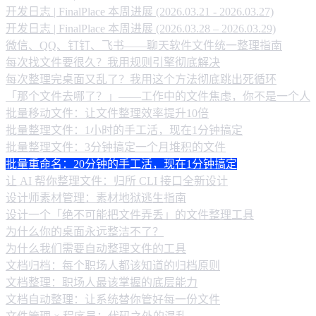
开发日志 | FinalPlace 本周进展 (2026.03.21 - 2026.03.27)
开发日志 | FinalPlace 本周进展 (2026.03.28 – 2026.03.29)
微信、QQ、钉钉、飞书——聊天软件文件统一整理指南
每次找文件要很久？我用规则引擎彻底解决
每次整理完桌面又乱了？我用这个方法彻底跳出死循环
「那个文件去哪了？」——工作中的文件焦虑，你不是一个人
批量移动文件：让文件整理效率提升10倍
批量整理文件：1小时的手工活，现在1分钟搞定
批量整理文件：3分钟搞定一个月堆积的文件
批量重命名：20分钟的手工活，现在1分钟搞定
让 AI 帮你整理文件：归所 CLI 接口全新设计
设计师素材管理：素材地狱逃生指南
设计一个「绝不可能把文件弄丢」的文件整理工具
为什么你的桌面永远整洁不了？
为什么我们需要自动整理文件的工具
文档归档：每个职场人都该知道的归档原则
文档整理：职场人最该掌握的底层能力
文档自动整理：让系统替你管好每一份文件