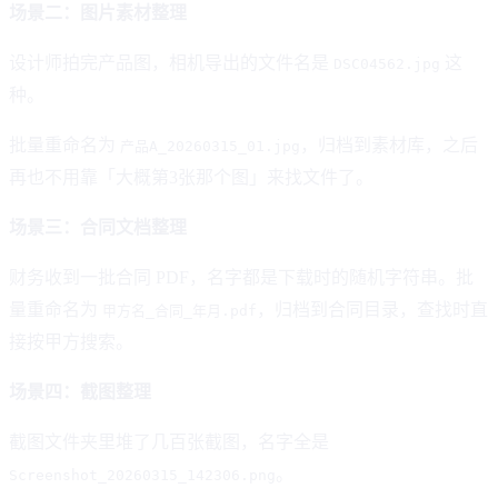
场景二：图片素材整理
设计师拍完产品图，相机导出的文件名是
这
DSC04562.jpg
种。
批量重命名为
，归档到素材库，之后
产品A_20260315_01.jpg
再也不用靠「大概第3张那个图」来找文件了。
场景三：合同文档整理
财务收到一批合同 PDF，名字都是下载时的随机字符串。批
量重命名为
，归档到合同目录，查找时直
甲方名_合同_年月.pdf
接按甲方搜索。
场景四：截图整理
截图文件夹里堆了几百张截图，名字全是
。
Screenshot_20260315_142306.png