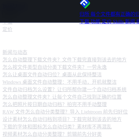
跳转到内容
归所
每个文件都有正确的
下载
功能
定价
Skills
新闻
下载
定价
新闻动态
新闻与动态
怎么自动整理下载文件夹？文件下载完直接到该去的地方
怎么按文件类型自动分类下载文件夹？一劳永逸
怎么让桌面文件自动归位？桌面从此保持整洁
Windows 桌面文件自动整理：不用手动，开机就整洁
文件自动归档怎么设置？让归所帮你建一个自动归档系统
怎么自动整理文件夹？让每个文件自己找到正确的位置
怎么把照片按日期自动归档？拍完不用手动整理
RAW 文件怎么自动分类整理？导入 Lightroom 前先归好位
设计素材怎么自动归档到项目？下载完就到该去的地方
下载的字体和图标怎么自动归类？素材库不再混乱
视频素材怎么自动分类整理？剪辑前先分好类