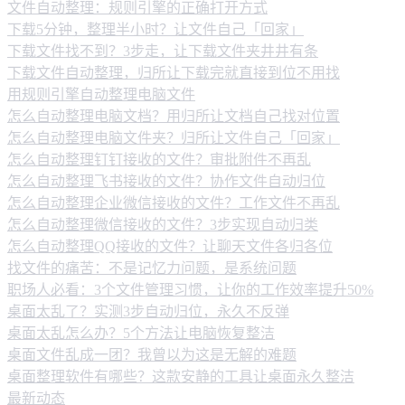
文件自动整理：规则引擎的正确打开方式
下载5分钟，整理半小时？让文件自己「回家」
下载文件找不到？3步走，让下载文件夹井井有条
下载文件自动整理，归所让下载完就直接到位不用找
用规则引擎自动整理电脑文件
怎么自动整理电脑文档？用归所让文档自己找对位置
怎么自动整理电脑文件夹？归所让文件自己「回家」
怎么自动整理钉钉接收的文件？审批附件不再乱
怎么自动整理飞书接收的文件？协作文件自动归位
怎么自动整理企业微信接收的文件？工作文件不再乱
怎么自动整理微信接收的文件？3步实现自动归类
怎么自动整理QQ接收的文件？让聊天文件各归各位
找文件的痛苦：不是记忆力问题，是系统问题
职场人必看：3个文件管理习惯，让你的工作效率提升50%
桌面太乱了？实测3步自动归位，永久不反弹
桌面太乱怎么办？5个方法让电脑恢复整洁
桌面文件乱成一团？我曾以为这是无解的难题
桌面整理软件有哪些？这款安静的工具让桌面永久整洁
最新动态