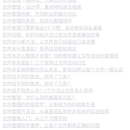
文件管理 × 程序员：代码之外的混乱
文件管理 × 设计师：素材地狱逃生指南
文件管理场景：不同职业的痛点对比
文件管理的本质：四流与整理闭环
文件管理只需养成这3个习惯，永远告别凌乱桌面
文件归档：好的归档方式让找文件变成确定的事
文件夹分类方法：让文件自己知道自己该去哪
文件夹分类混乱？我用这招轻松搞定
文件夹怎么整理才合理？归所帮你建立文件自动分类规则
文件夹总是乱？三个原则让文件自动归位
文件命名规则教你怎么命名，配合归所让每个文件一眼认出
文件找不到的焦虑，你中了几条？
文件找不到的焦虑，你中了几条？
文件找不到怎么办？3个方法让文件永久有序
文件整理：为什么你的桌面永远乱？
文件整理的终极哲学：让系统为你的效率负责
文件整理方法论：从桌面混乱到井井有条的实战指南
文件整理入门：从三个习惯开始
文件整理软件推荐：让每个文件都有正确的归宿