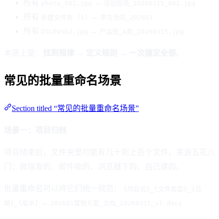
所有
→
photo_001.jpg
活动现场_20260315_001.jpg
所有
→
新建文件夹 (1)
甲方合同_2026Q1
所有
→
DSC04562.jpg
产品图_A款_20260315.jpg
本质上是：
找到规律 → 定义规则 → 一次搞定全部
。
常见的批量重命名场景
Section titled “常见的批量重命名场景”
场景一：项目归档
项目结束后，文件夹里可能有几十到上百个文件，来源五花八
门：微信发的、邮件收的、浏览器下的、自己建的。
批量重命名可以将它们统一规范：
{项目名}_{文件类型}_{日
→
期}_{版本}
2026Q1营销方案_文档_20260315_v1.docx