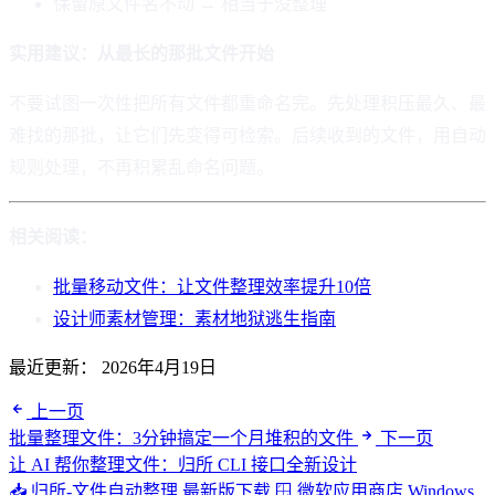
保留原文件名不动 → 相当于没整理
实用建议：从最长的那批文件开始
不要试图一次性把所有文件都重命名完。先处理积压最久、最
难找的那批，让它们先变得可检索。后续收到的文件，用自动
规则处理，不再积累乱命名问题。
相关阅读：
批量移动文件：让文件整理效率提升10倍
设计师素材管理：素材地狱逃生指南
最近更新：
2026年4月19日
上一页
批量整理文件：3分钟搞定一个月堆积的文件
下一页
让 AI 帮你整理文件：归所 CLI 接口全新设计
📥 归所-文件自动整理
最新版下载
🪟 微软应用商店
Windows