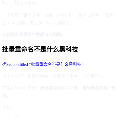
种能一眼认出来的。
一个个改？每个文件：右键 → 重命名 → 删掉旧名字 → 敲新
名字 → 回车。重复 50 次，手都酸了。
这就是批量重命名要解决的问题。
批量重命名不是什么黑科技
Section titled “批量重命名不是什么黑科技”
很多人觉得「批量重命名」听起来很专业，自己用不上。
其实逻辑特别简单：
满足某种规则的文件，自动把名字统一改
掉
。
比如：