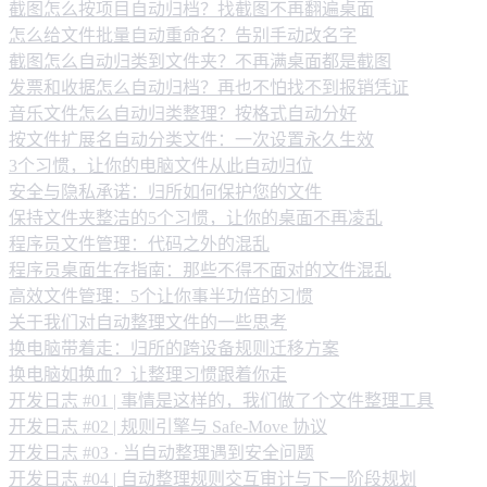
截图怎么按项目自动归档？找截图不再翻遍桌面
怎么给文件批量自动重命名？告别手动改名字
截图怎么自动归类到文件夹？不再满桌面都是截图
发票和收据怎么自动归档？再也不怕找不到报销凭证
音乐文件怎么自动归类整理？按格式自动分好
按文件扩展名自动分类文件：一次设置永久生效
3个习惯，让你的电脑文件从此自动归位
安全与隐私承诺：归所如何保护您的文件
保持文件夹整洁的5个习惯，让你的桌面不再凌乱
程序员文件管理：代码之外的混乱
程序员桌面生存指南：那些不得不面对的文件混乱
高效文件管理：5个让你事半功倍的习惯
关于我们对自动整理文件的一些思考
换电脑带着走：归所的跨设备规则迁移方案
换电脑如换血？让整理习惯跟着你走
开发日志 #01 | 事情是这样的，我们做了个文件整理工具
开发日志 #02 | 规则引擎与 Safe-Move 协议
开发日志 #03 · 当自动整理遇到安全问题
开发日志 #04 | 自动整理规则交互审计与下一阶段规划