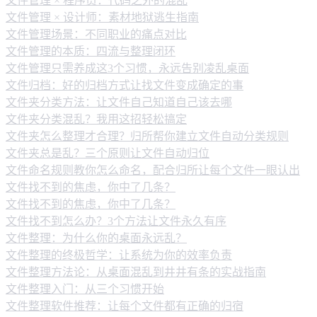
文件管理 × 程序员：代码之外的混乱
文件管理 × 设计师：素材地狱逃生指南
文件管理场景：不同职业的痛点对比
文件管理的本质：四流与整理闭环
文件管理只需养成这3个习惯，永远告别凌乱桌面
文件归档：好的归档方式让找文件变成确定的事
文件夹分类方法：让文件自己知道自己该去哪
文件夹分类混乱？我用这招轻松搞定
文件夹怎么整理才合理？归所帮你建立文件自动分类规则
文件夹总是乱？三个原则让文件自动归位
文件命名规则教你怎么命名，配合归所让每个文件一眼认出
文件找不到的焦虑，你中了几条？
文件找不到的焦虑，你中了几条？
文件找不到怎么办？3个方法让文件永久有序
文件整理：为什么你的桌面永远乱？
文件整理的终极哲学：让系统为你的效率负责
文件整理方法论：从桌面混乱到井井有条的实战指南
文件整理入门：从三个习惯开始
文件整理软件推荐：让每个文件都有正确的归宿