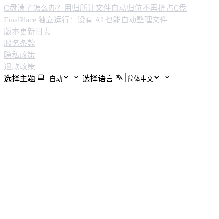
C盘满了怎么办？用归所让文件自动归位不再挤占C盘
FinalPlace 独立运行：没有 AI 也能自动整理文件
版本更新日志
服务条款
隐私政策
退款政策
选择主题
选择语言