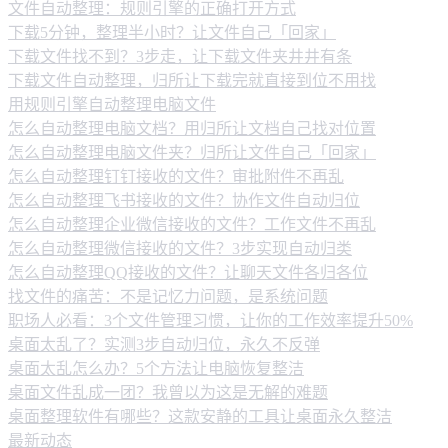
文件自动整理：规则引擎的正确打开方式
下载5分钟，整理半小时？让文件自己「回家」
下载文件找不到？3步走，让下载文件夹井井有条
下载文件自动整理，归所让下载完就直接到位不用找
用规则引擎自动整理电脑文件
怎么自动整理电脑文档？用归所让文档自己找对位置
怎么自动整理电脑文件夹？归所让文件自己「回家」
怎么自动整理钉钉接收的文件？审批附件不再乱
怎么自动整理飞书接收的文件？协作文件自动归位
怎么自动整理企业微信接收的文件？工作文件不再乱
怎么自动整理微信接收的文件？3步实现自动归类
怎么自动整理QQ接收的文件？让聊天文件各归各位
找文件的痛苦：不是记忆力问题，是系统问题
职场人必看：3个文件管理习惯，让你的工作效率提升50%
桌面太乱了？实测3步自动归位，永久不反弹
桌面太乱怎么办？5个方法让电脑恢复整洁
桌面文件乱成一团？我曾以为这是无解的难题
桌面整理软件有哪些？这款安静的工具让桌面永久整洁
最新动态