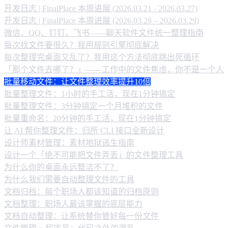
开发日志 | FinalPlace 本周进展 (2026.03.21 - 2026.03.27)
开发日志 | FinalPlace 本周进展 (2026.03.28 – 2026.03.29)
微信、QQ、钉钉、飞书——聊天软件文件统一整理指南
每次找文件要很久？我用规则引擎彻底解决
每次整理完桌面又乱了？我用这个方法彻底跳出死循环
「那个文件去哪了？」——工作中的文件焦虑，你不是一个人
批量移动文件：让文件整理效率提升10倍
批量整理文件：1小时的手工活，现在1分钟搞定
批量整理文件：3分钟搞定一个月堆积的文件
批量重命名：20分钟的手工活，现在1分钟搞定
让 AI 帮你整理文件：归所 CLI 接口全新设计
设计师素材管理：素材地狱逃生指南
设计一个「绝不可能把文件弄丢」的文件整理工具
为什么你的桌面永远整洁不了？
为什么我们需要自动整理文件的工具
文档归档：每个职场人都该知道的归档原则
文档整理：职场人最该掌握的底层能力
文档自动整理：让系统替你管好每一份文件