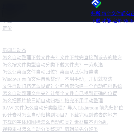
跳转到内容
归所
每个文件都有
下载
功能
定价
Skill
下载
定价
新闻动态
新闻与动态
怎么自动整理下载文件夹？文件下载完直接到该去的地方
怎么按文件类型自动分类下载文件夹？一劳永逸
怎么让桌面文件自动归位？桌面从此保持整洁
Windows 桌面文件自动整理：不用手动，开机就整洁
文件自动归档怎么设置？让归所帮你建一个自动归档系统
怎么自动整理文件夹？让每个文件自己找到正确的位置
怎么把照片按日期自动归档？拍完不用手动整理
RAW 文件怎么自动分类整理？导入 Lightroom 前先归好位
设计素材怎么自动归档到项目？下载完就到该去的地方
下载的字体和图标怎么自动归类？素材库不再混乱
视频素材怎么自动分类整理？剪辑前先分好类