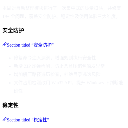
本周对自动整理模块进行了一次集中式的质量扫荡，共修复
19+ 个问题
，覆盖安全防护、稳定性及使用体验三大维度。
安全防护
Section titled “安全防护”
修复命令注入漏洞，增强规则执行安全性
新增 ZIP 炸弹检测，防止恶意压缩包触发异常
增加解压路径遍历检查，杜绝目录逃逸风险
文件占用检测改用 Win32 API，提升 Windows 下判断准
确性
稳定性
Section titled “稳定性”