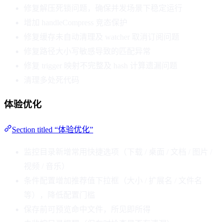
修复解压死锁问题，确保并发场景下稳定运行
增加 handleCompress 竞态保护
修复缓存未自动清理及 watcher 取消订阅问题
修复路径大小写敏感导致的匹配异常
修复 trigger 映射不完整及 hash 计算遗漏问题
清理多处死代码
体验优化
Section titled “体验优化”
监控目录新增常用快捷选项（下载 / 桌面 / 文档 / 图片 /
视频 / 音乐）
条件配置增加推荐值下拉框（大小 / 扩展名 / 文件名
等），降低配置门槛
保存前可预览命中文件，所见即所得