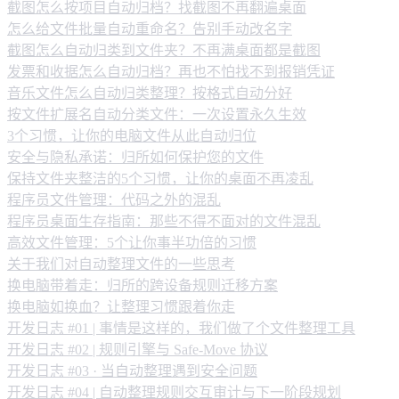
截图怎么按项目自动归档？找截图不再翻遍桌面
怎么给文件批量自动重命名？告别手动改名字
截图怎么自动归类到文件夹？不再满桌面都是截图
发票和收据怎么自动归档？再也不怕找不到报销凭证
音乐文件怎么自动归类整理？按格式自动分好
按文件扩展名自动分类文件：一次设置永久生效
3个习惯，让你的电脑文件从此自动归位
安全与隐私承诺：归所如何保护您的文件
保持文件夹整洁的5个习惯，让你的桌面不再凌乱
程序员文件管理：代码之外的混乱
程序员桌面生存指南：那些不得不面对的文件混乱
高效文件管理：5个让你事半功倍的习惯
关于我们对自动整理文件的一些思考
换电脑带着走：归所的跨设备规则迁移方案
换电脑如换血？让整理习惯跟着你走
开发日志 #01 | 事情是这样的，我们做了个文件整理工具
开发日志 #02 | 规则引擎与 Safe-Move 协议
开发日志 #03 · 当自动整理遇到安全问题
开发日志 #04 | 自动整理规则交互审计与下一阶段规划