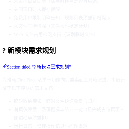
未监控目录提醒（保存时检查是否有遗漏）
关闭窗口时未保存提醒
免费用户限制明确告知，规则列表顶部新增提示
大文件等待增强（文件大小稳定检测）
WPS 文件占用检测支持（识别临时文件）
? 新模块需求规划
Section titled “? 新模块需求规划”
为推动 FinalPlace 从单一功能向完整桌面工具箱演进，本周新
增了以下模块的需求文档：
临时收纳模块
– 临时文件快速收集与归档
首页仪表盘
– 整理概况与统计一览（已完成占位页面 +
侧边栏导航重排）
运行日志
– 整理操作记录与问题追溯