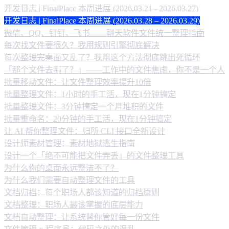
开发日志 | FinalPlace 本周进展 (2026.03.21 - 2026.03.27)
开发日志 | FinalPlace 本周进展 (2026.03.28 – 2026.03.29)
微信、QQ、钉钉、飞书——聊天软件文件统一整理指南
每次找文件要很久？我用规则引擎彻底解决
每次整理完桌面又乱了？我用这个方法彻底跳出死循环
「那个文件去哪了？」——工作中的文件焦虑，你不是一个人
批量移动文件：让文件整理效率提升10倍
批量整理文件：1小时的手工活，现在1分钟搞定
批量整理文件：3分钟搞定一个月堆积的文件
批量重命名：20分钟的手工活，现在1分钟搞定
让 AI 帮你整理文件：归所 CLI 接口全新设计
设计师素材管理：素材地狱逃生指南
设计一个「绝不可能把文件弄丢」的文件整理工具
为什么你的桌面永远整洁不了？
为什么我们需要自动整理文件的工具
文档归档：每个职场人都该知道的归档原则
文档整理：职场人最该掌握的底层能力
文档自动整理：让系统替你管好每一份文件