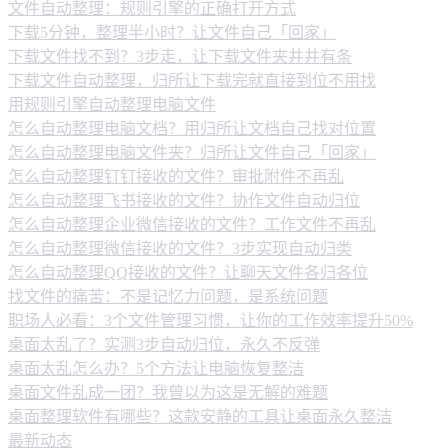
文件自动整理：规则引擎的正确打开方式
下载5分钟，整理半小时？让文件自己「回家」
下载文件找不到？3步走，让下载文件夹井井有条
下载文件自动整理，归所让下载完就直接到位不用找
用规则引擎自动整理电脑文件
怎么自动整理电脑文档？用归所让文档自己找对位置
怎么自动整理电脑文件夹？归所让文件自己「回家」
怎么自动整理钉钉接收的文件？审批附件不再乱
怎么自动整理飞书接收的文件？协作文件自动归位
怎么自动整理企业微信接收的文件？工作文件不再乱
怎么自动整理微信接收的文件？3步实现自动归类
怎么自动整理QQ接收的文件？让聊天文件各归各位
找文件的痛苦：不是记忆力问题，是系统问题
职场人必看：3个文件管理习惯，让你的工作效率提升50%
桌面太乱了？实测3步自动归位，永久不反弹
桌面太乱怎么办？5个方法让电脑恢复整洁
桌面文件乱成一团？我曾以为这是无解的难题
桌面整理软件有哪些？这款安静的工具让桌面永久整洁
最新动态