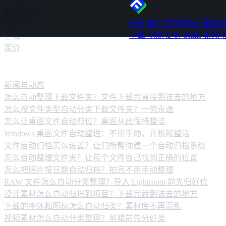
跳转到内容
归所
每个文件都有正确的
下载
功能
定价
Skills
新闻
下载
定价
新闻动态
新闻与动态
怎么自动整理下载文件夹？文件下载完直接到该去的地方
怎么按文件类型自动分类下载文件夹？一劳永逸
怎么让桌面文件自动归位？桌面从此保持整洁
Windows 桌面文件自动整理：不用手动，开机就整洁
文件自动归档怎么设置？让归所帮你建一个自动归档系统
怎么自动整理文件夹？让每个文件自己找到正确的位置
怎么把照片按日期自动归档？拍完不用手动整理
RAW 文件怎么自动分类整理？导入 Lightroom 前先归好位
设计素材怎么自动归档到项目？下载完就到该去的地方
下载的字体和图标怎么自动归类？素材库不再混乱
视频素材怎么自动分类整理？剪辑前先分好类