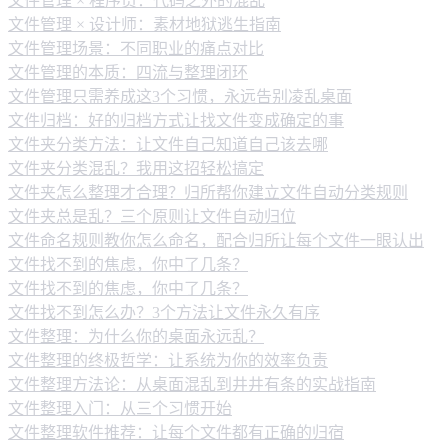
文件管理 × 程序员：代码之外的混乱
文件管理 × 设计师：素材地狱逃生指南
文件管理场景：不同职业的痛点对比
文件管理的本质：四流与整理闭环
文件管理只需养成这3个习惯，永远告别凌乱桌面
文件归档：好的归档方式让找文件变成确定的事
文件夹分类方法：让文件自己知道自己该去哪
文件夹分类混乱？我用这招轻松搞定
文件夹怎么整理才合理？归所帮你建立文件自动分类规则
文件夹总是乱？三个原则让文件自动归位
文件命名规则教你怎么命名，配合归所让每个文件一眼认出
文件找不到的焦虑，你中了几条？
文件找不到的焦虑，你中了几条？
文件找不到怎么办？3个方法让文件永久有序
文件整理：为什么你的桌面永远乱？
文件整理的终极哲学：让系统为你的效率负责
文件整理方法论：从桌面混乱到井井有条的实战指南
文件整理入门：从三个习惯开始
文件整理软件推荐：让每个文件都有正确的归宿