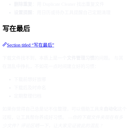
删除重复
：用 Duplicate Cleaner 找出重复文件
设置提醒
：用日历或待办工具提醒自己定期清理
写在最后
Section titled “写在最后”
下载文件找不到，本质上是一个
文件管理习惯
的问题。 与其
在混乱中挣扎，不如花一点时间建立好的习惯：
下载前想好放哪
下载后及时命名
定期整理归档
如果你觉得自己总是记不住整理，可以借助工具来
自动化
这个
过程，让工具帮你养成好习惯。 ---
你的下载文件夹现在有多
少文件？评论区晒一下，让大家见证彼此的混乱 ?