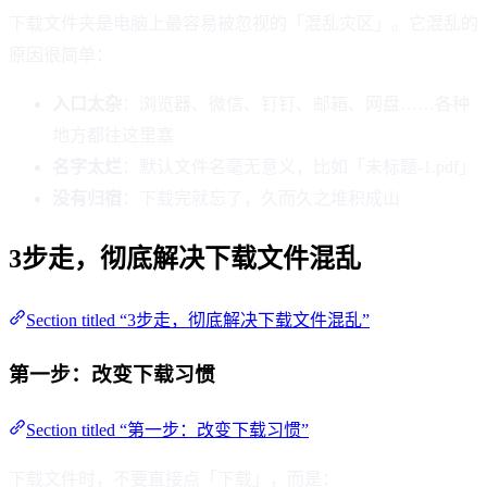
下载文件夹是电脑上最容易被忽视的「混乱灾区」。它混乱的
原因很简单：
入口太杂
：浏览器、微信、钉钉、邮箱、网盘……各种
地方都往这里塞
名字太烂
：默认文件名毫无意义，比如「未标题-1.pdf」
没有归宿
：下载完就忘了，久而久之堆积成山
3步走，彻底解决下载文件混乱
Section titled “3步走，彻底解决下载文件混乱”
第一步：改变下载习惯
Section titled “第一步：改变下载习惯”
下载文件时，不要直接点「下载」，而是：