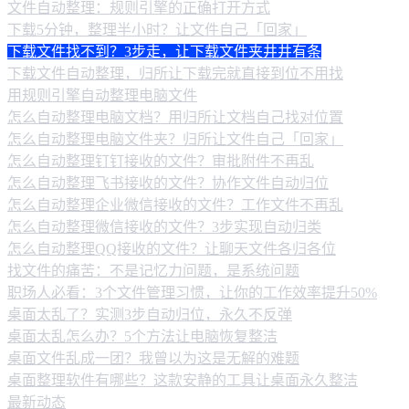
文件自动整理：规则引擎的正确打开方式
下载5分钟，整理半小时？让文件自己「回家」
下载文件找不到？3步走，让下载文件夹井井有条
下载文件自动整理，归所让下载完就直接到位不用找
用规则引擎自动整理电脑文件
怎么自动整理电脑文档？用归所让文档自己找对位置
怎么自动整理电脑文件夹？归所让文件自己「回家」
怎么自动整理钉钉接收的文件？审批附件不再乱
怎么自动整理飞书接收的文件？协作文件自动归位
怎么自动整理企业微信接收的文件？工作文件不再乱
怎么自动整理微信接收的文件？3步实现自动归类
怎么自动整理QQ接收的文件？让聊天文件各归各位
找文件的痛苦：不是记忆力问题，是系统问题
职场人必看：3个文件管理习惯，让你的工作效率提升50%
桌面太乱了？实测3步自动归位，永久不反弹
桌面太乱怎么办？5个方法让电脑恢复整洁
桌面文件乱成一团？我曾以为这是无解的难题
桌面整理软件有哪些？这款安静的工具让桌面永久整洁
最新动态