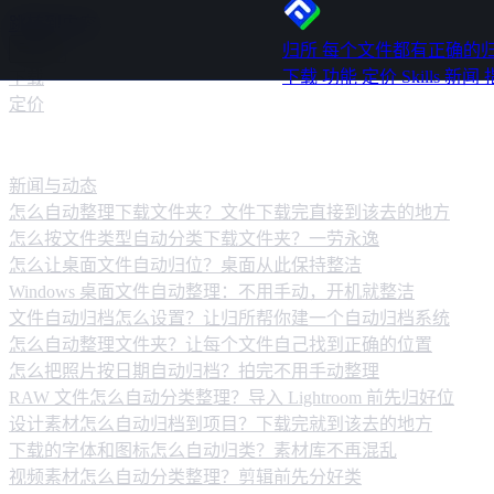
跳转到内容
归所
每个文件都有正确的
下载
功能
定价
Skills
新闻
下载
定价
新闻动态
新闻与动态
怎么自动整理下载文件夹？文件下载完直接到该去的地方
怎么按文件类型自动分类下载文件夹？一劳永逸
怎么让桌面文件自动归位？桌面从此保持整洁
Windows 桌面文件自动整理：不用手动，开机就整洁
文件自动归档怎么设置？让归所帮你建一个自动归档系统
怎么自动整理文件夹？让每个文件自己找到正确的位置
怎么把照片按日期自动归档？拍完不用手动整理
RAW 文件怎么自动分类整理？导入 Lightroom 前先归好位
设计素材怎么自动归档到项目？下载完就到该去的地方
下载的字体和图标怎么自动归类？素材库不再混乱
视频素材怎么自动分类整理？剪辑前先分好类