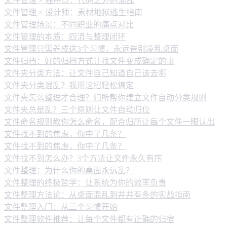
文件管理 × 程序员：代码之外的混乱
文件管理 × 设计师：素材地狱逃生指南
文件管理场景：不同职业的痛点对比
文件管理的本质：四流与整理闭环
文件管理只需养成这3个习惯，永远告别凌乱桌面
文件归档：好的归档方式让找文件变成确定的事
文件夹分类方法：让文件自己知道自己该去哪
文件夹分类混乱？我用这招轻松搞定
文件夹怎么整理才合理？归所帮你建立文件自动分类规则
文件夹总是乱？三个原则让文件自动归位
文件命名规则教你怎么命名，配合归所让每个文件一眼认出
文件找不到的焦虑，你中了几条？
文件找不到的焦虑，你中了几条？
文件找不到怎么办？3个方法让文件永久有序
文件整理：为什么你的桌面永远乱？
文件整理的终极哲学：让系统为你的效率负责
文件整理方法论：从桌面混乱到井井有条的实战指南
文件整理入门：从三个习惯开始
文件整理软件推荐：让每个文件都有正确的归宿