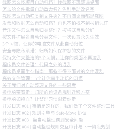
截图怎么按项目自动归档？找截图不再翻遍桌面
怎么给文件批量自动重命名？告别手动改名字
截图怎么自动归类到文件夹？不再满桌面都是截图
发票和收据怎么自动归档？再也不怕找不到报销凭证
音乐文件怎么自动归类整理？按格式自动分好
按文件扩展名自动分类文件：一次设置永久生效
3个习惯，让你的电脑文件从此自动归位
安全与隐私承诺：归所如何保护您的文件
保持文件夹整洁的5个习惯，让你的桌面不再凌乱
程序员文件管理：代码之外的混乱
程序员桌面生存指南：那些不得不面对的文件混乱
高效文件管理：5个让你事半功倍的习惯
关于我们对自动整理文件的一些思考
换电脑带着走：归所的跨设备规则迁移方案
换电脑如换血？让整理习惯跟着你走
开发日志 #01 | 事情是这样的，我们做了个文件整理工具
开发日志 #02 | 规则引擎与 Safe-Move 协议
开发日志 #03 · 当自动整理遇到安全问题
开发日志 #04 | 自动整理规则交互审计与下一阶段规划