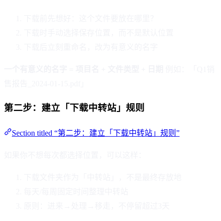
下载前先想好：这个文件要放在哪里？
下载时手动选择保存位置，而不是默认位置
下载后立刻重命名，改为有意义的名字
一个有意义的名字 = 项目名 + 文件类型 + 日期
例如：「Q1销
售报告_2024-01-15.pdf」
第二步：建立「下载中转站」规则
Section titled “第二步：建立「下载中转站」规则”
如果你不想每次都选择位置，可以这样：
下载文件夹作为「中转站」，不是最终存放地
每天/每周固定时间整理中转站
原则：进来→处理→移走，不停留超过3天