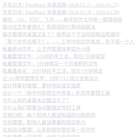
开发日志 | FinalPlace 本周进展 (2026.03.21 - 2026.03.27)
开发日志 | FinalPlace 本周进展 (2026.03.28 – 2026.03.29)
微信、QQ、钉钉、飞书——聊天软件文件统一整理指南
每次找文件要很久？我用规则引擎彻底解决
每次整理完桌面又乱了？我用这个方法彻底跳出死循环
「那个文件去哪了？」——工作中的文件焦虑，你不是一个人
批量移动文件：让文件整理效率提升10倍
批量整理文件：1小时的手工活，现在1分钟搞定
批量整理文件：3分钟搞定一个月堆积的文件
批量重命名：20分钟的手工活，现在1分钟搞定
让 AI 帮你整理文件：归所 CLI 接口全新设计
设计师素材管理：素材地狱逃生指南
设计一个「绝不可能把文件弄丢」的文件整理工具
为什么你的桌面永远整洁不了？
为什么我们需要自动整理文件的工具
文档归档：每个职场人都该知道的归档原则
文档整理：职场人最该掌握的底层能力
文档自动整理：让系统替你管好每一份文件